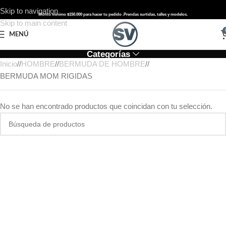
Skip to navigation
Monto mínimo $150.000 para hacer tu pedido .
Prendas surtidas, talles y modelos.
Skip to main content
MENÚ
Categorías
Inicio
/
HOMBRE
/
BERMUDA DE HOMBRE
/
BERMUDA MOM RIGIDAS
No se han encontrado productos que coincidan con tu selección.