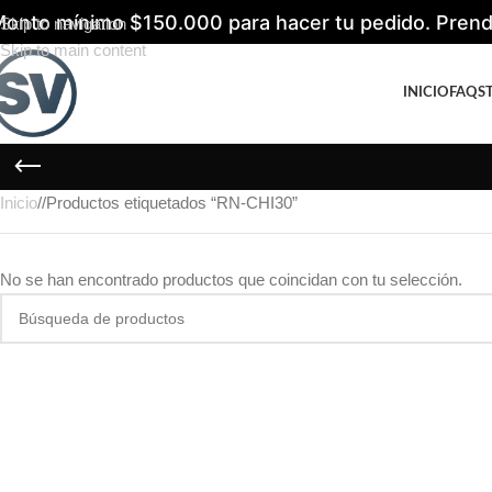
onto mínimo $150.000 para hacer tu pedido. Prenda
Skip to navigation
Skip to main content
INICIO
FAQS
Inicio
/
Productos etiquetados “RN-CHI30”
No se han encontrado productos que coincidan con tu selección.