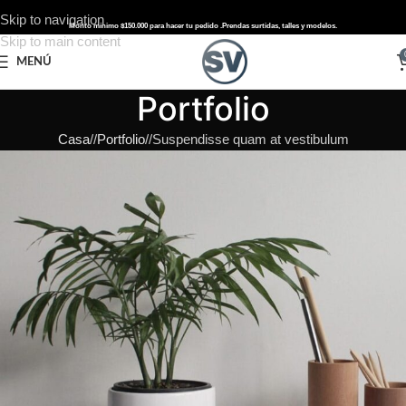
Skip to navigation
Monto mínimo $150.000 para hacer tu pedido .
Prendas surtidas, talles y modelos.
Skip to main content
MENÚ
Portfolio
Casa
/
Portfolio
/
Suspendisse quam at vestibulum