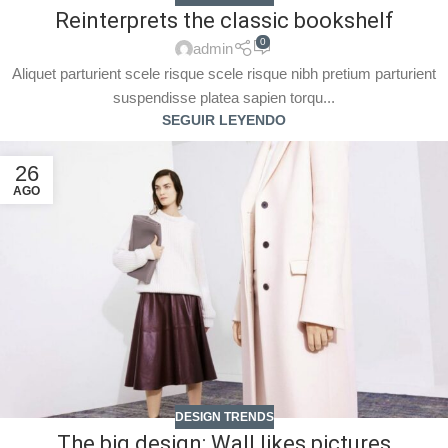
Reinterprets the classic bookshelf
0
admin
Aliquet parturient scele risque scele risque nibh pretium parturient
suspendisse platea sapien torqu...
SEGUIR LEYENDO
26
AGO
DESIGN TRENDS
The big design: Wall likes pictures