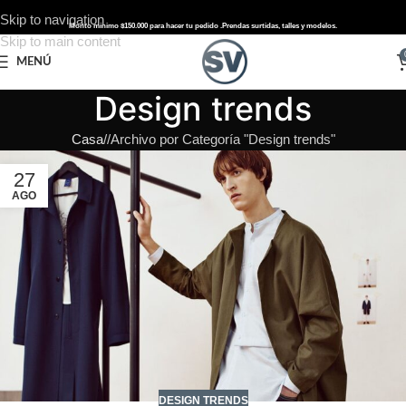
Skip to navigation
Monto mínimo $150.000 para hacer tu pedido .
Prendas surtidas, talles y modelos.
Skip to main content
MENÚ
Design trends
Casa
/
Archivo por Categoría "Design trends"
27
AGO
DESIGN TRENDS