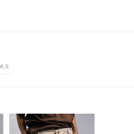
M
,
S