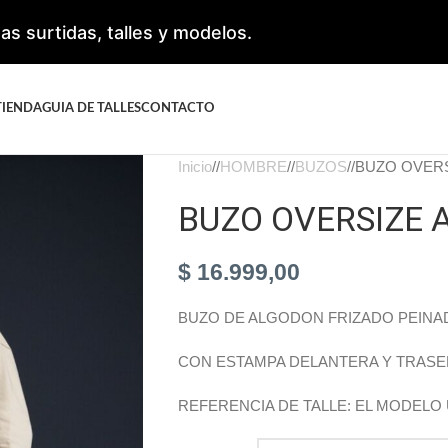
s surtidas, talles y modelos.
TIENDA
GUIA DE TALLES
CONTACTO
Inicio
/
HOMBRE
/
BUZOS
/
BUZO OVERS
BUZO OVERSIZE 
$
16.999,00
BUZO DE ALGODON FRIZADO PEINA
CON ESTAMPA DELANTERA Y TRAS
REFERENCIA DE TALLE: EL MODELO 